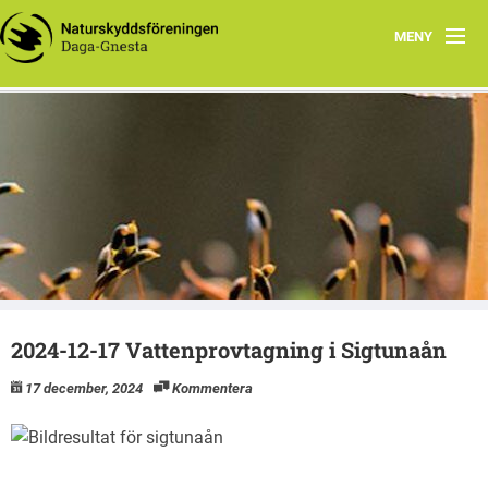
MENY
Aktuellt
Din lokala Naturskyddsföreningshemsida
Aktiviteter i Gnesta
Daga-Gnesta
Naturvård
Sländan
Styrelsen
2024-12-17 Vattenprovtagning i Sigtunaån
Dokument
17 december, 2024
Kommentera