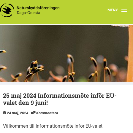
MENY
Aktuellt
Din lokala Naturskyddsföreningshemsida
Aktiviteter i Gnesta
Daga-Gnesta
Naturvård
Sländan
Styrelsen
25 maj 2024 Informationsmöte inför EU-
Dokument
valet den 9 juni!
24 maj, 2024
Kommentera
Välkommen till Informationsmöte inför EU-valet!